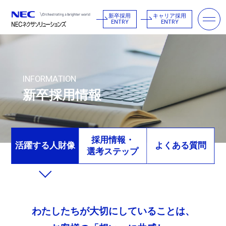
新卒採用
キャリア採用
ENTRY
ENTRY
I
N
F
O
R
M
A
T
I
O
N
新
卒
採
用
情
報
採用情報・
活躍する人財像
よくある質問
選考ステップ
わたしたちが大切にしていることは、